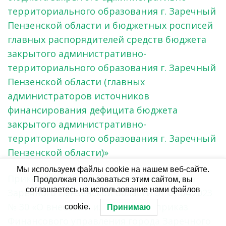
территориального образования г. Заречный
Пензенской области и бюджетных росписей
главных распорядителей средств бюджета
закрытого административно-
территориального образования г. Заречный
Пензенской области (главных
администраторов источников
финансирования дефицита бюджета
закрытого административно-
территориального образования г. Заречный
Пензенской области)»
Мы используем файлы cookie на нашем веб-сайте.
Приказ Финансового управления города
Продолжая пользоваться этим сайтом, вы
соглашаетесь на использование нами файлов
Заречного Пензенской области от 07.04.2023
№ 30 «О внесении изменений в приказ
cookie.
Принимаю
Финансового управления города Заречного